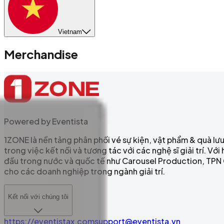
Vietnam
Merchandise
Powered by Eventista
1ZONE là nền tảng phân phối vé sự kiện, vật phẩm & quà l
trong việc kết nối và tương tác với các nghệ sĩ giải trí. V
đầu trong nước và quốc tế như Carousel Production, TPN Gl
cho các doanh nghiệp trong ngành giải trí.
Kết nối với chúng tôi
https://eventistax.com
support@eventista.vn