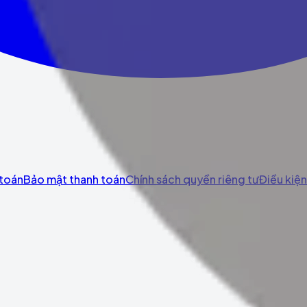
 toán
Bảo mật thanh toán
Chính sách quyền riêng tư
Điều kiệ