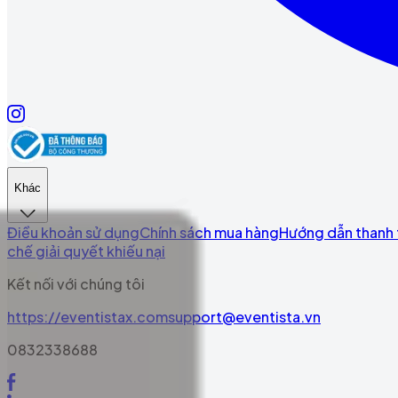
Khác
Điều khoản sử dụng
Chính sách mua hàng
Hướng dẫn thanh
chế giải quyết khiếu nại
Kết nối với chúng tôi
https://eventistax.com
support@eventista.vn
0832338688