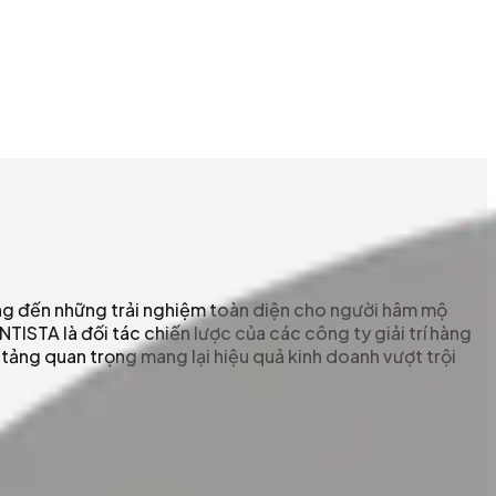
ang đến những trải nghiệm toàn diện cho người hâm mộ
ENTISTA là đối tác chiến lược của các công ty giải trí hàng
tảng quan trọng mang lại hiệu quả kinh doanh vượt trội