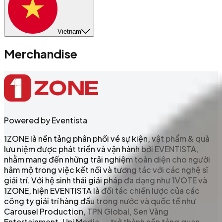
Vietnam
Merchandise
Powered by Eventista
1ZONE là nền tảng phân phối vé sự kiện, vật phẩm & quà
lưu niệm được phát triển và vận hành bởi EVENTISTA,
nhằm mang đến những trải nghiệm toàn diện cho người
hâm mộ trong việc kết nối và tương tác với các nghệ sĩ
giải trí. Với hệ sinh thái giải pháp đa dạng như 1VOTE và
1ZONE, hiện EVENTISTA là đối tác chiến lược của các
công ty giải trí hàng đầu trong nước và quốc tế như
Carousel Production, TPN Global, Sen Vàng
Entertainment, Uni Media,... trở thành nền tảng quan