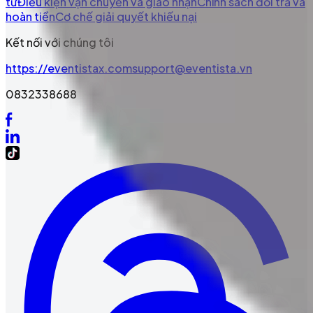
tư
Điều kiện vận chuyển và giao nhận
Chính sách đổi trả và
hoàn tiền
Cơ chế giải quyết khiếu nại
Kết nối với chúng tôi
https://eventistax.com
support@eventista.vn
0832338688