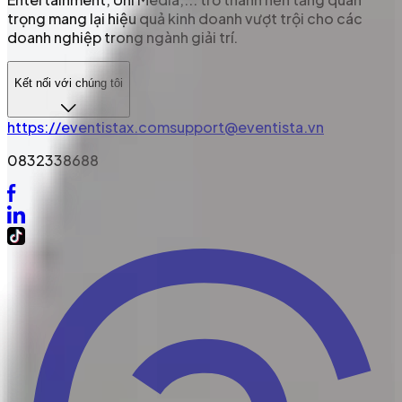
trọng mang lại hiệu quả kinh doanh vượt trội cho các
doanh nghiệp trong ngành giải trí.
Kết nối với chúng tôi
https://eventistax.com
support@eventista.vn
0832338688